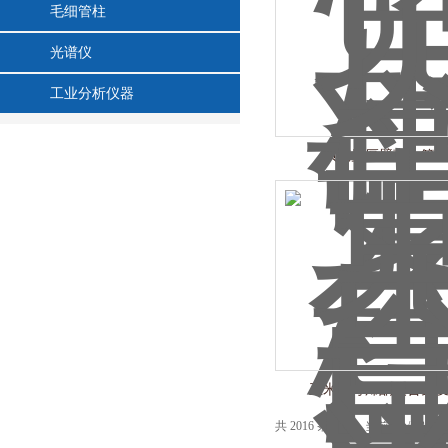
毛细管柱
光谱仪
工业分析仪器
贝克曼厚壁离心管355
玉米赤霉烯酮复合免
共 2016 条记录，当前 66 / 135 