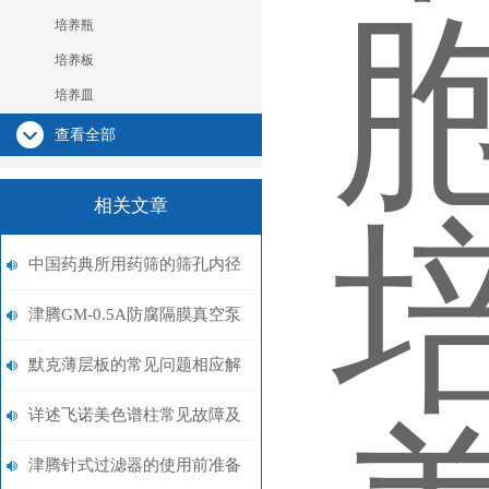
培养瓶
培养板
培养皿
查看全部
相关文章
中国药典所用药筛的筛孔内径
和目数对照表
津腾GM-0.5A防腐隔膜真空泵
介绍
默克薄层板的常见问题相应解
决方法分享
详述飞诺美色谱柱常见故障及
相应解决措施
津腾针式过滤器的使用前准备