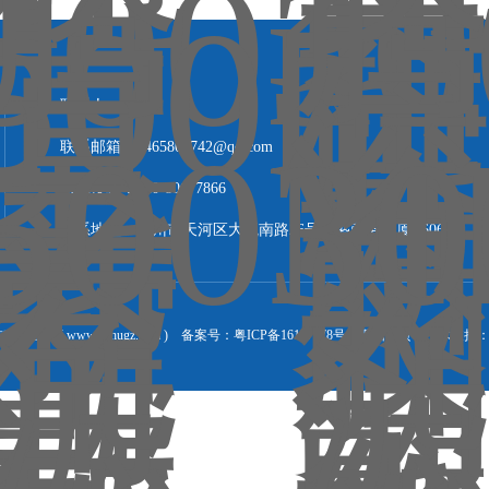
联系人：黄生
联系邮箱：2465801742@qq.com
联系传真：020-80677866
联系地址：广州市天河区大观南路26号长盛商务大厦B606
司 ( www.lizhugz.com )
备案号：粤ICP备16127478号
返回首页
技术支持