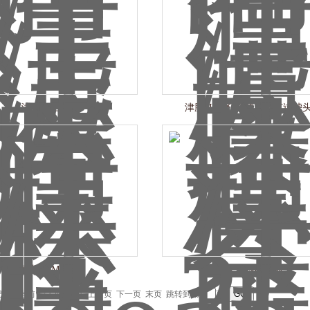
津腾1L三角瓶
津腾2L溶剂过滤器砂芯过滤
津腾500ML滤杯
津腾300ML滤杯
条记录，当前 1 / 1 页 首页 上一页 下一页 末页 跳转到第
页