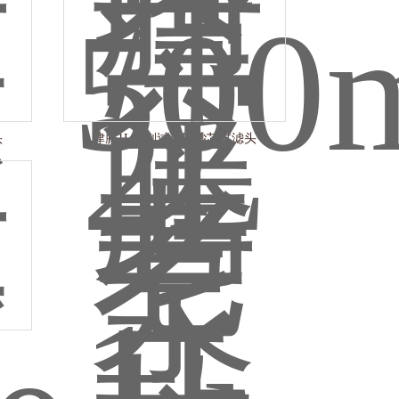
头
津腾1L溶剂过滤器砂芯过滤头