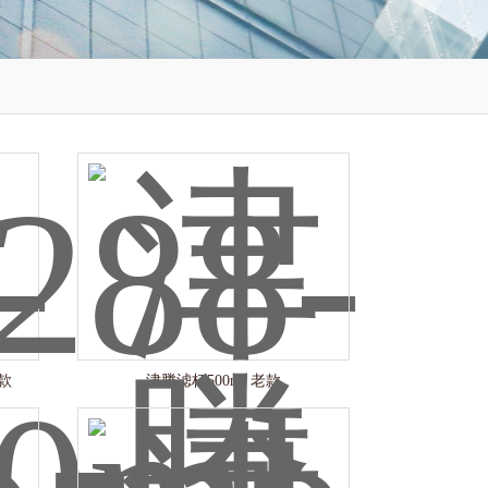
新款
津腾滤杯500ml 老款