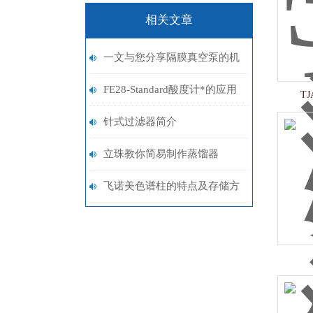
相关文章
一文与您分享隔膜真空泵的机
械选择
FE28-Standard酸度计*的应用
T
特点 使用更加方便
针式过滤器简介
立珠教你简易制作蒸馏器
飞诺美色谱柱的特点及存储方
法介绍