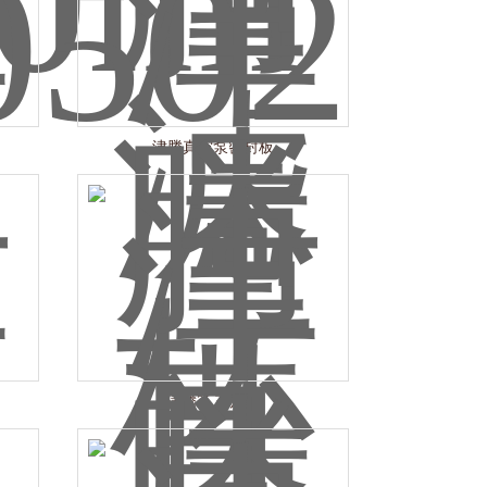
津腾真空泵密封板
津腾2L三角瓶