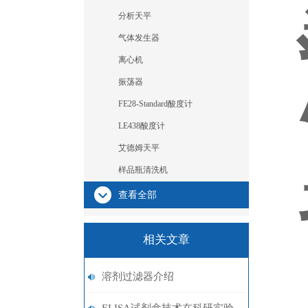
分析天平
气体发生器
离心机
振荡器
FE28-Standard酸度计
LE438酸度计
艾德姆天平
样品瓶清洗机
查看全部
相关文章
溶剂过滤器介绍