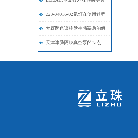
ELISA试剂盒技术在科研实验
中的发展历程
228-34016-02氘灯在使用过程
中的常见问题相应解决方法
大赛璐色谱柱发生堵塞后的解
决方法介绍
天津津腾隔膜真空泵的特点