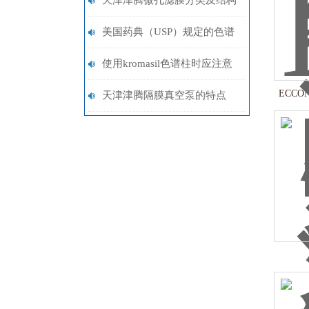
天津津腾微孔滤膜分类及结构
美国药典（USP）规定的色谱
柱编号对应表
使用kromasil色谱柱时应注意
ECCON
以下事项
天津津腾隔膜真空泵的特点