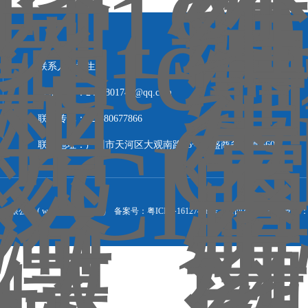
联系人：黄生
联系邮箱：2465801742@qq.com
联系传真：020-80677866
联系地址：广州市天河区大观南路26号长盛商务大厦B606
司 ( www.lizhugz.com )
备案号：粤ICP备16127478号
返回首页
技术支持