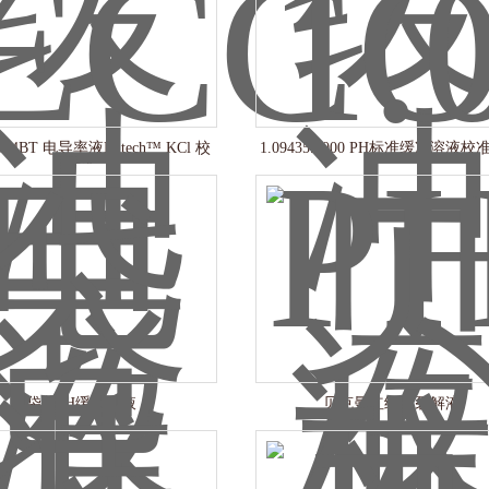
84BT 电导率液Eutech™ KCl 校
1.09435.1000 PH标准缓冲溶液校
准液
袋装pH缓冲溶液
贝克曼红细胞裂解液