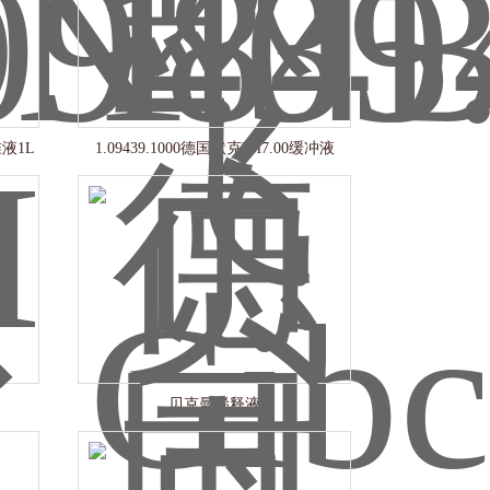
准液1L
1.09439.1000德国默克PH7.00缓冲液
贝克曼稀释液