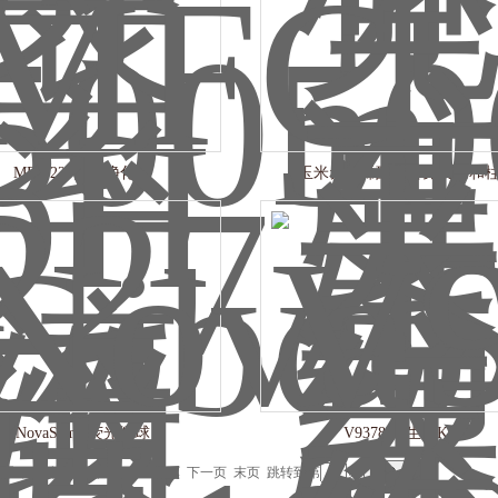
MFC 227固相净化柱
玉米赤霉烯酮复合免疫亲和
NovaSama 荧光微球
V9378 维生素K2
记录，当前 1 / 2 页 首页 上一页
下一页
末页
跳转到第
页