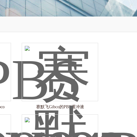
co
赛默飞Gibco的PBS缓冲液