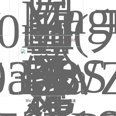
柱
MagnaAmp蒸汽自含式生物指示剂
BWZ6014-2016 二甲基黄指示液