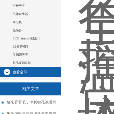
分析天平
气体发生器
离心机
振荡器
FE28-Standard酸度计
LE438酸度计
艾德姆天平
样品瓶清洗机
查看全部
相关文章
快来看看吧，津腾微孔滤膜的
这些细节你是否都知道了