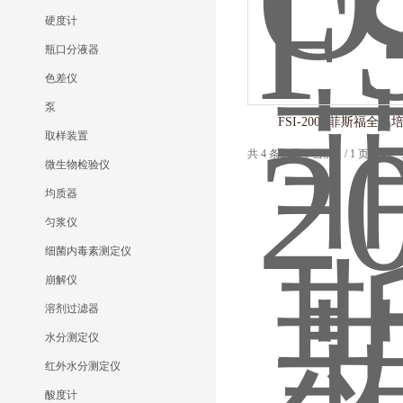
硬度计
瓶口分液器
色差仪
泵
FSI-200B菲斯福全
取样装置
共 4 条记录，当前 1 / 1 页 
微生物检验仪
均质器
匀浆仪
细菌内毒素测定仪
崩解仪
溶剂过滤器
水分测定仪
红外水分测定仪
酸度计