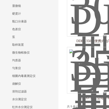
显微镜
硬度计
瓶口分液器
色差仪
泵
DDBJ-350型便携式
取样装置
微生物检验仪
均质器
匀浆仪
细菌内毒素测定仪
崩解仪
溶剂过滤器
DDSJ-319L型电
水分测定仪
共 9 条记录，当前 1 / 1 页 
红外水分测定仪