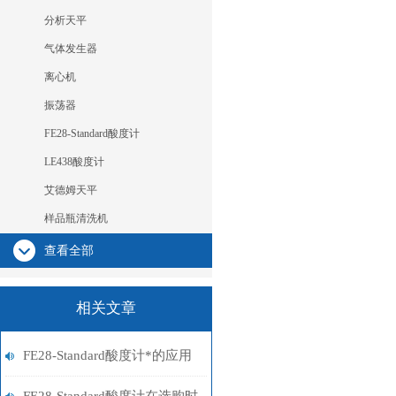
分析天平
气体发生器
离心机
振荡器
FE28-Standard酸度计
LE438酸度计
艾德姆天平
样品瓶清洗机
查看全部
相关文章
FE28-Standard酸度计*的应用
特点 使用更加方便