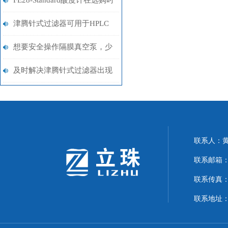
FE28-Standard酸度计在选购时
候应该要考虑的几点
津腾针式过滤器可用于HPLC
分析和IC分析
想要安全操作隔膜真空泵，少
不了这些步骤
及时解决津腾针式过滤器出现
的故障可有效提高生产效率
联系人：
联系邮箱：24
联系传真：02
联系地址：