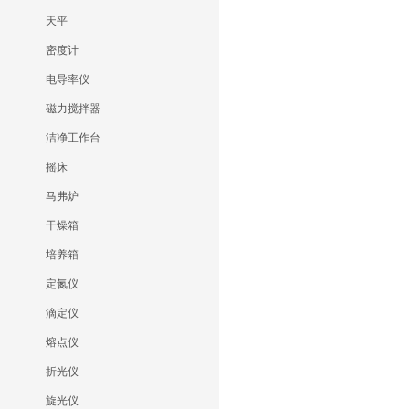
天平
密度计
电导率仪
磁力搅拌器
洁净工作台
摇床
马弗炉
干燥箱
培养箱
定氮仪
滴定仪
熔点仪
折光仪
旋光仪