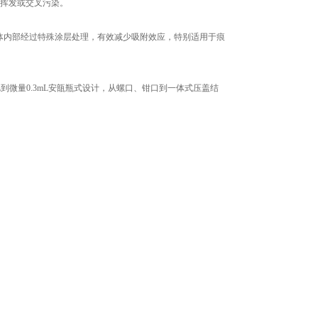
品挥发或交叉污染。
内部经过特殊涂层处理，有效减少吸附效应，特别适用于痕
微量0.3mL安瓿瓶式设计，从螺口、钳口到一体式压盖结