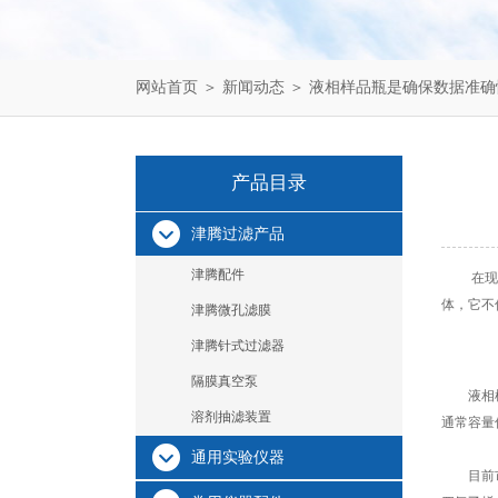
网站首页
＞
新闻动态
＞ 液相样品瓶是确保数据准
产品目录
津腾过滤产品
津腾配件
在现代分
体，它不
津腾微孔滤膜
津腾针式过滤器
隔膜真空泵
液相样品
溶剂抽滤装置
通常容量
通用实验仪器
目前市面