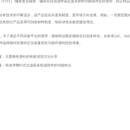
（PTFE）/橡胶复合隔垫，确保在自动进样器反复穿刺时仍能保持良好密封，防止样
技术的不断进步，该产品也在向更高精度、更环保方向发展。例如，一些新型瓶体
还有部分产品采用可回收材料制造，响应绿色实验室建设理念。
了满足不同实验平台的需求，液相样品瓶的规格也日趋多样化。从标准2mL、4mL到
种选择都对应着特定仪器兼容性与操作便利性的考量。
篇：
大赛璐色谱柱的有效清洗方法分享
篇：
简述津腾针式过滤器各组成部件的功能特点