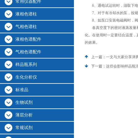
常用仪器配件
6、通电试运转时，须取下电机
7、对于有冷却水的泵，按规
液相色谱柱
8、如泵口安装电磁阀时，阀
气相色谱柱
各真空度下的密封液蒸发量和
化。在使用时一定要结合温度，
液相色谱配件
的效果。
气相色谱配件
上一篇：
一文与大家分享津
样品瓶系列
下一篇：
这些会影响样品瓶
生化分析仪
标准品
生物试剂
薄层分析
常规试剂