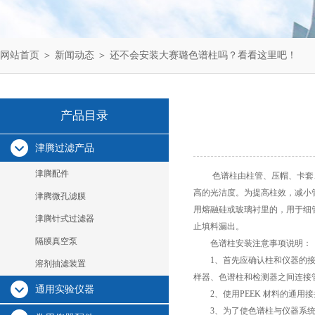
网站首页
＞
新闻动态
＞ 还不会安装大赛璐色谱柱吗？看看这里吧！
产品目录
津腾过滤产品
津腾配件
色谱柱由柱管、压帽、卡套、筛板
高的光洁度。为提高柱效，减小
津腾微孔滤膜
用熔融硅或玻璃衬里的，用于细管
津腾针式过滤器
止填料漏出。
隔膜真空泵
色谱柱安装注意事项说明：
1、首先应确认柱和仪器的接头
溶剂抽滤装置
样器、色谱柱和检测器之间连接
通用实验仪器
2、使用PEEK 材料的通用接头
3、为了使色谱柱与仪器系统达