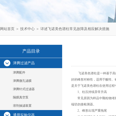
网站首页
＞
技术中心
＞ 详述飞诺美色谱柱常见故障及相应解决措施
产品目录
津腾过滤产品
津腾配件
飞诺美色谱柱是一种基于高纯
好的峰形对称性，适用于酸性、
津腾微孔滤膜
是关于
飞诺美色谱柱
在使用过程
津腾针式过滤器
1、柱压持续异常升高
隔膜真空泵
常见原因为样品中颗粒物堵塞柱前
端切勿接检测器。
溶剂抽滤装置
2、峰形出现严重拖尾
通用实验仪器