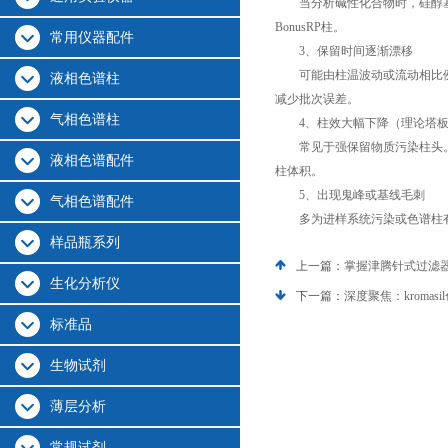
当分析碱性化合物时，硅醇基次
BonusRP柱。
常用仪器配件
3、保留时间逐渐漂移
可能由柱温波动或流动相比例变
液相色谱柱
减少批次误差。
气相色谱柱
4、柱效大幅下降（理论塔板数
常见于强保留物质污染柱头。解
液相色谱配件
柱体积。
5、出现鬼峰或基线毛刺
气相色谱配件
多为进样系统污染或色谱柱有残
样品瓶系列
上一篇：
掌握津腾针式过滤
生化分析仪
下一篇：
深度聚焦：kroma
标准品
生物试剂
薄层分析
常规试剂