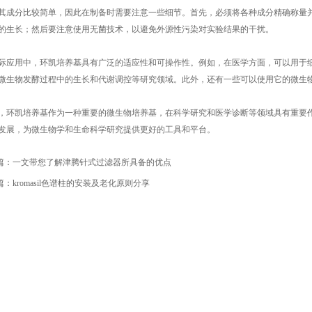
分比较简单，因此在制备时需要注意一些细节。首先，必须将各种成分精确称量并
的生长；然后要注意使用无菌技术，以避免外源性污染对实验结果的干扰。
用中，环凯培养基具有广泛的适应性和可操作性。例如，在医学方面，可以用于细
微生物发酵过程中的生长和代谢调控等研究领域。此外，还有一些可以使用它的微生
凯培养基作为一种重要的微生物培养基，在科学研究和医学诊断等领域具有重要作
发展，为微生物学和生命科学研究提供更好的工具和平台。
篇：
一文带您了解津腾针式过滤器所具备的优点
篇：
kromasil色谱柱的安装及老化原则分享