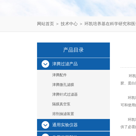
网站首页
＞
技术中心
＞ 环凯培养基在科学研究和
产品目录
津腾过滤产品
津腾配件
环凯
胶、蛋白
津腾微孔滤膜
津腾针式过滤器
环凯培养
隔膜真空泵
可和使用
溶剂抽滤装置
环凯培养
通用实验仪器
供了必需