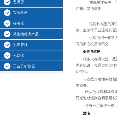
色谱仪
在甩平转头中，
在离心管的底部。
实验耗材
移液器
这两种类型的离
液、血浆等工业流程的更
微生物检测产品
供应商们一直致
号的离心机层出不穷。
毛细管柱
保养与维护
光谱仪
很多人都听说过一些
离心机设计会通过自动转
工业分析仪器
动停机。
与这些灾难性事故相
本损失。
转头的加速和减速
而减速过慢则会明显延长
还有一点值得一提
清洁