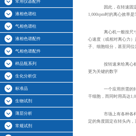
常用仪器配件
因此，在转速固
液相色谱柱
1,000rpm
时的离心效率是
气相色谱柱
离心机一般按尺
液相色谱配件
心速度（或相对离心力）
子、细胞组分，甚至同位
气相色谱配件
样品瓶系列
按转速来给离心
更为关键的数字
生化分析仪
标准品
一个应用所需的
干细胞，而同时用高达
1,
生物试剂
薄层分析
市场上有各种各
定的角度固定在转头内，
常规试剂