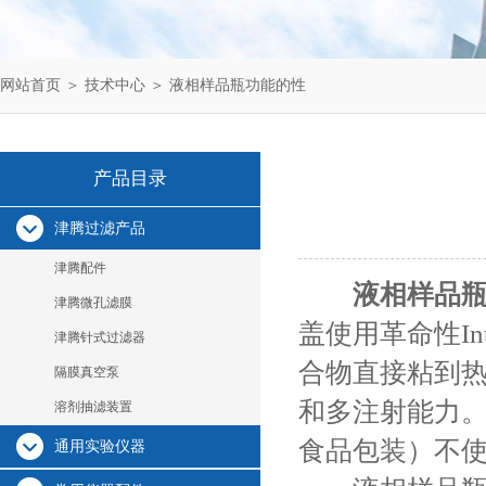
网站首页
＞
技术中心
＞ 液相样品瓶功能的性
产品目录
津腾过滤产品
津腾配件
液相样品
津腾微孔滤膜
盖使用革命性In
津腾针式过滤器
合物直接粘到
隔膜真空泵
和多注射能力
溶剂抽滤装置
食品包装）不
通用实验仪器