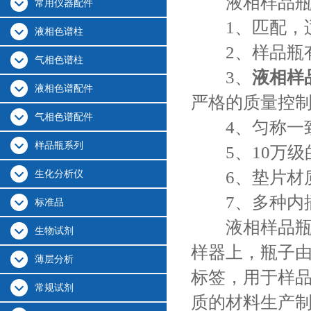
液相样品瓶
常用仪器配件
1、匹配，适
液相色谱柱
2、样品瓶有
气相色谱柱
3、
液相样
液相色谱配件
严格的质量控
气相色谱配件
4、匀称一致
样品瓶系列
5、10万级
6、垫片材质进
生化分析仪
7、多种内插管可
标准品
液相样品瓶常
生物试剂
样器上，瓶子由
薄层分析
标签，用于样
常规试剂
质的材料生产