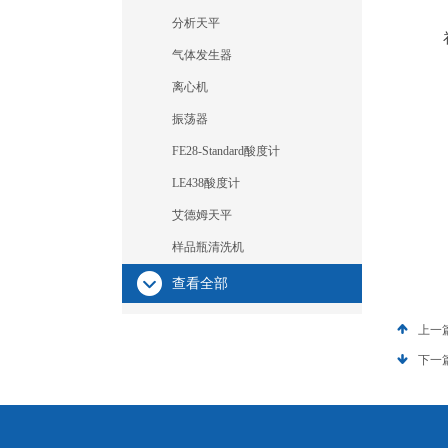
分析天平
气体发生器
离心机
振荡器
FE28-Standard酸度计
LE438酸度计
艾德姆天平
样品瓶清洗机
查看全部
上一
下一