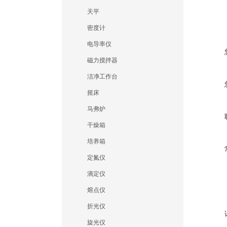
天平
密度计
电导率仪
磁力搅拌器
洁净工作台
摇床
马弗炉
干燥箱
培养箱
定氮仪
滴定仪
熔点仪
折光仪
旋光仪