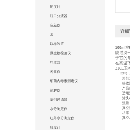
硬度计
瓶口分液器
色差仪
详细
泵
取样装置
100ml
能过滤
微生物检验仪
于它的
均质器
在高温
316
匀浆仪
型号：Q
溶剂过滤
细菌内毒素测定仪
接收瓶体
产品类
崩解仪
适用滤膜
滤头材
溶剂过滤器
流量：10
真空泵
水分测定仪
功率：2
真空压：
红外水分测定仪
酸度计