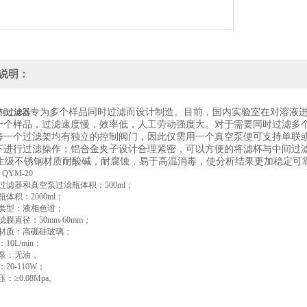
说明：
专为多个样品同时过滤而设计制造。目前，国内实验室在对溶液
溶剂过滤器
一个样品，过滤速度慢，效率低，人工劳动强度大。对于需要同时过滤多
每一个过滤架均有独立的控制阀门，因此仅需用一个真空泵便可支持单联
下进行过滤操作；铝合金夹子设计合理紧密，可以方便的将滤杯与中间过
L卫生级不锈钢材质耐酸碱，耐腐蚀，易于高温消毒，使分析结果更加稳定可
YM-20
器和真空泵过滤瓶体积：500ml；
积：2000ml；
型：液相色谱；
直径：50mm-60mm；
质：高硼硅玻璃；
L/min；
：无油，
0-110W；
≥0.08Mpa。