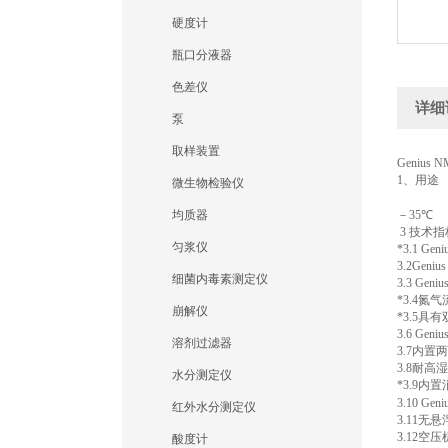
硬度计
瓶口分液器
色差仪
详细
泵
取样装置
Genius 
1
、用途
微生物检验仪
均质器
－
35
℃
3
技术指
匀浆仪
*3.1 Gen
3.2Geni
细菌内毒素测定仪
3.3 Geni
*3.4
氮气
崩解仪
*3.5
具有
3.6 Geni
溶剂过滤器
3.7
内置两
3.8
耐高湿
水分测定仪
*3.9
内置
3.10 Gen
红外水分测定仪
3.11
无悬
3.12
空压
酸度计