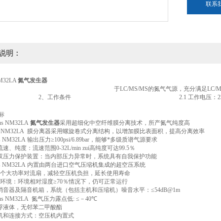
联系
说明：
NM32LA
氮气发生器
于
LC/MS/MS
的氮气气源，充分满足
LC/
2
、工作条件
2.1
工作电压：
标
ius NM32LA
氮气发生器
采用超细化中空纤维膜分离技术，所产氮气纯度高
us NM32LA
膜分离器采用螺旋卷式分离结构，以增加膜比表面积，提高分离效率
us NM32LA
输出压力≥
100psi/6.89bar
，能够*多级质谱气源要求
流速、纯度：流速范围
0-32L/min
zui高纯度可达
99.5
％
双压力保护装置：当内部压力异常时，系统具有自我保护功能
us NM32LA
内置由两台进口空气压缩机集成的超空压系统
个大功率对流扇，减轻空压机负担，延长使用寿命
环境：环境相对湿度≥
70
％情况下，仍可正常运行
消音器及隔音机箱，系统（包括主机和压缩机）噪音水平：≤
54dB@1m
ius NM32LA
氮气压力露点低
:
≤－
40
℃
浮液体，无邻苯二甲酸酯
机和连接方式：空压机内置式