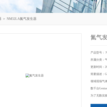
器
＞ NM32LA氮气发生器
氮气
产品型号： N
所属分类：
更新时间：202
简要描述：Ge
领域现场气体
数千台Geni
为了无数实