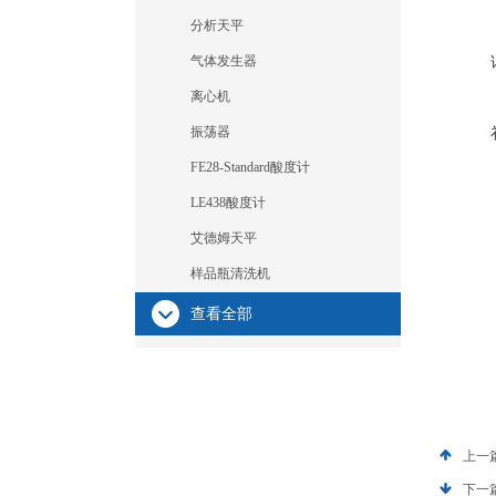
分析天平
气体发生器
离心机
振荡器
FE28-Standard酸度计
LE438酸度计
艾德姆天平
样品瓶清洗机
查看全部
上一
下一