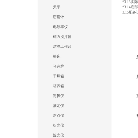
*3.13
实际
天平
*3.14
底部
3.15
配备
密度计
电导率仪
磁力搅拌器
洁净工作台
摇床
马弗炉
干燥箱
培养箱
定氮仪
滴定仪
熔点仪
折光仪
旋光仪