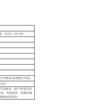
，约10～16小时）
打印数据(须选配打印机)
格证①
空气采集器（便于检测压缩
电池、无线遥控、电脑连接
度调整角度采样)