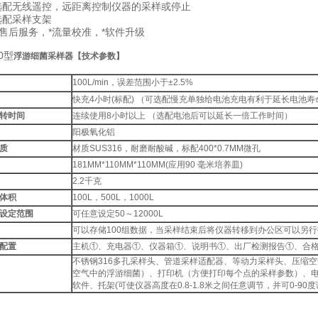
可选配无线遥控，远距离控制仪器的采样或停止
选配采样支架
的售后服务，*流量校准，*软件升级
00型
浮游细菌采样器【技术参数】
100L/min，误差范围小于±2.5%
快充4小时(标配) （可选配慢充单独给电池充电有利于延长电池寿命
转时间
连续使用8小时以上 （选配电池后可以延长一倍工作时间）
阳极氧化铝
质
材质SUS316，耐磨耐酸碱，标配400*0.7MM微孔
181MM*110MM*110MM(应用90 毫米培养皿)
2.2千克
体积
100L，500L，1000L
设定范围
可任意设定50～12000L
可以存储100组数据，当采样结束后将仪器转移到办公区可以另行
配置
主机①、充电器①、仪器箱①、说明书①、出厂检测报告①、合
不锈钢316多孔采样头、管道采样适配器、等动力采样头、压缩
空气中的浮游细菌）、打印机（方便打印每个点的采样参数）、
软件、托架(可使仪器高度在0.8-1.8米之间任意调节，并可0-90