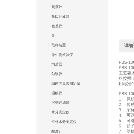
硬度计
瓶口分液器
色差仪
泵
取样装置
详细
微生物检验仪
PBS-1
均质器
PBS-1
工艺要求
匀浆仪
格按照I
细菌内毒素测定仪
用标准9
崩解仪
PBS-1
1、 
溶剂过滤器
2、 传
3、 
水分测定仪
4、 
5、 
红外水分测定仪
6、 超
7、 便
酸度计