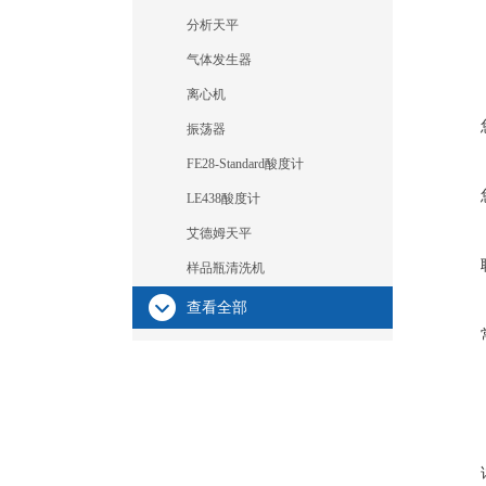
分析天平
气体发生器
离心机
振荡器
FE28-Standard酸度计
LE438酸度计
艾德姆天平
样品瓶清洗机
查看全部