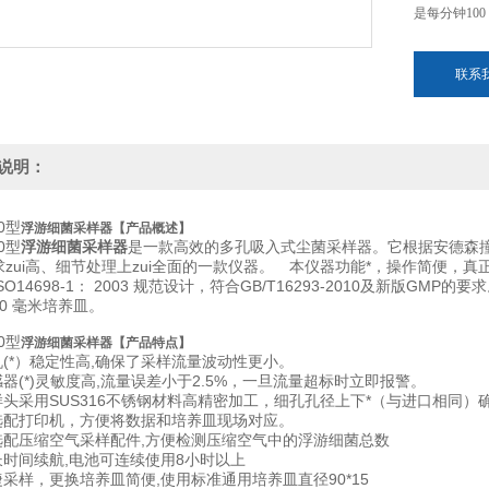
是每分钟100
联系
说明：
00型
浮游细菌采样器【产品概述】
00型
浮游细菌采样器
是一款高效的多孔吸入式尘菌采样器。它根据安德森
zui高、细节处理上zui全面的一款仪器。 本仪器功能*，操作简便，真
SO14698-1： 2003 规范设计，符合GB/T16293-2010及新版G
0 毫米培养皿。
00型
浮游细菌采样器【产品特点】
风机(*）稳定性高,确保了采样流量波动性更小。
感器(*)灵敏度高,流量误差小于2.5%，一旦流量超标时立即报警。
采样头采用SUS316不锈钢材料高精密加工，细孔孔径上下*（与进口相同
可选配打印机，方便将数据和培养皿现场对应。
可选配压缩空气采样配件,方便检测压缩空气中的浮游细菌总数
长时间续航,电池可连续使用8小时以上
捷采样，更换培养皿简便,使用标准通用培养皿直径90*15