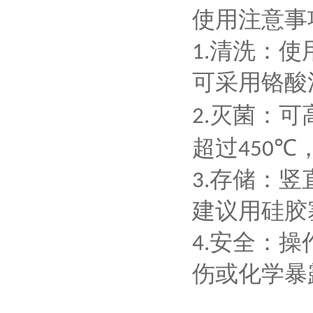
使用注意事
清洗
：使
1.
可采用铬酸
灭菌
：可
2.
超过
450℃
存储
：竖
3.
建议用硅胶
安全
：操
4.
伤或化学暴