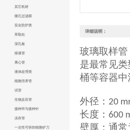
其它耗材
微孔过滤膜
安全防护类
详细说明：
萃取柱
深孔板
玻璃取样管
移液管
是
最常见类
离心管
液体处理类
桶等容器中
细胞培养管
试管
外径
‌：
20 
生物反应管
接种环与接种针
‌长度‌：
600 
冻存管
‌壁厚‌：通
一次性可拆卸细胞铲刀