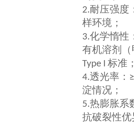
耐压强度
2.
样环境；
化学惰性
3.
有机溶剂（
标准
‌Type I‌
透光率
：
4.
淀情况；
热膨胀系
5.
抗破裂性优