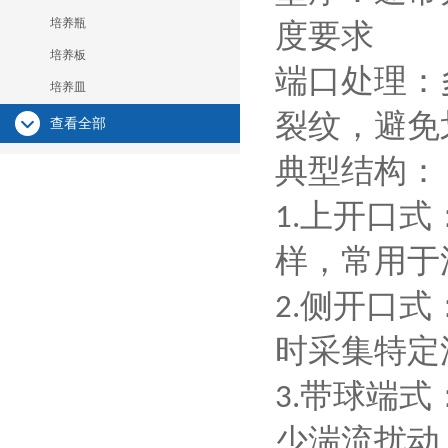
培养瓶
度要求
培养板
‌端口处理‌
培养皿
裂纹，避免
查看全部
‌典型结构‌：
‌上开口
1.
样，常用于
‌侧开口
2.
时采集特定
‌带球端
3.
少湍流扰动