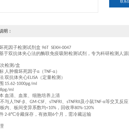
联系
说明：
坏死因子检测试剂盒
96T
SEKH-0047
基于双抗体夹心法的酶联免疫吸附检测试剂，专为科研检测人源
次检测
盒
/
标
人肿瘤坏死因子
（
）
α
TNF-α
法
双抗体夹心
（定量检测）
ELISA
围
15.62-1000pg/ml
8pg/ml
本
血清、血浆、细胞培养上清
不与人
、
、
、
及小鼠
等交叉反应
TNF-β
GM-CSF
sTNFRI
sTNFRII
TNF-α
板内、板间变异系数均
，回收率
<10%
80%-120%
件
冷藏保存，有效期
个月，需冷藏运输
2-8℃
6
理