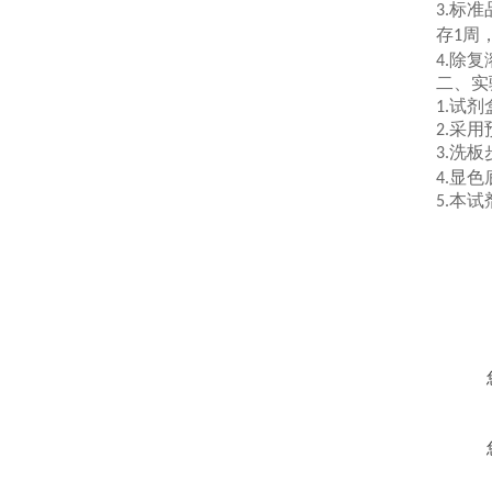
标准
3.
存
周
1
除复
4.
二、
实
试剂
1.
采用
2.
洗板
3.
显色
4.
本试
5.