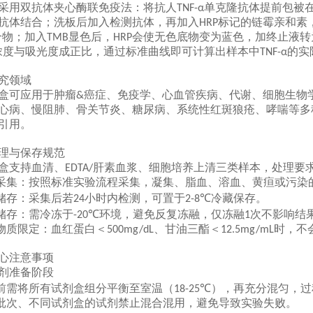
采用双抗体夹心酶联免疫法：将抗人
单克隆抗体提前包被
TNF-α
抗体结合；洗板后加入检测抗体，再加入
标记的链霉亲和素
HRP
合物；加入
显色后，
会使无色底物变为蓝色，加终止液转
TMB
HRP
浓度与吸光度成正比，通过标准曲线即可计算出样本中
的实
TNF-α
究领域
盒可应用于肿瘤
癌症、免疫学、心血管疾病、代谢、细胞生物
&
心病、慢阻肺、骨关节炎、糖尿病、系统性红斑狼疮、哮喘等多
引用。
理与保存规范
盒支持
血清、
肝素血浆、细胞培养上清
三类样本，处理要
EDTA/
采集
：按照标准实验流程采集，凝集、脂血、溶血、黄疸或污染
储存
：采集后若
小时内检测，可置于
冷藏保存。
24
2-8℃
储存
：需冷冻于
环境，避免反复冻融，仅冻融
次不影响结
-20℃
1
物质限定
：
血红蛋白＜
、甘油三酯＜
时，不
500mg/dL
12.5mg/mL
心注意事项
剂准备阶段
前需将所有试剂盒组分平衡至室温（
），再充分混匀，过
18-25℃
批次、不同试剂盒的试剂禁止混合混用，避免导致实验失败。