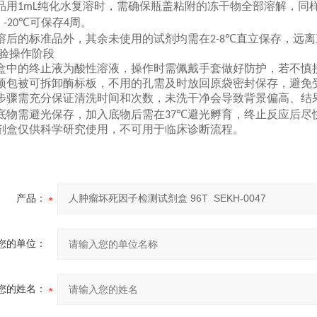
品用
纯化水复溶时，需确保瓶盖粘附的冻干物全部溶解，同
1mL
，
可保存
周。
-20℃
4
溶后的标准品外，其余未使用的试剂均需在
直立保存，远离
2-8℃
验操作阶段
盒中的终止液为酸性溶液，操作时需佩戴手套做好防护，若不慎
预包被可拆卸酶标板，不用的孔需及时放回原袋密封保存，避免
步骤需充分保证清洗时间和次数，未洗干净会导致背景偏高、结
底物需避光保存，加入底物后需在
避光孵育，终止反应后尽
37℃
剂盒仅供科学研究使用，不可用于临床诊断流程。
产品：
您的单位：
您的姓名：