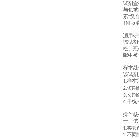
试剂盒
与包被
素
复
"
TNF-α
适用研
该试剂
松、冠
献中被
样本处
该试剂
样本
1.
短期
2.
长期
3.
干扰
4.
操作核
一、
试
实验
1.
不同
2.