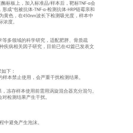
在酶标板上，加入标准品
样本后，靶标
会
/
TNF-α
，形成
包被抗体
检测抗体
链霉亲和
"
-TNF-α-
-HRP
为黄色，在
波长下检测吸光度，样本中
450nm
际浓度。
学等多领域的科学研究，适配肥胖、骨质疏
种疾病相关因子研究，目前已在
篇已发表文
42
求如下：
的样本禁止使用，会严重干扰检测结果。
果，冻存样本使用前需用涡旋混合器充分混匀。
会对检测结果产生干扰。
程中避免产生泡沫。