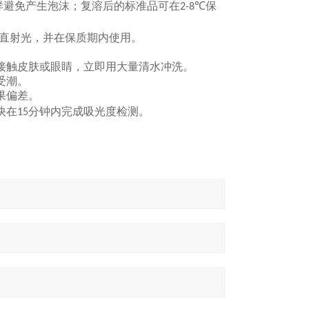
样避免产生泡沫；复溶后的标准品可在
保
2-8℃
直射光，并在保质期内使用。
接触皮肤或眼睛，立即用大量清水冲洗。
受潮。
果偏差。
快在
分钟内完成吸光度检测。
15