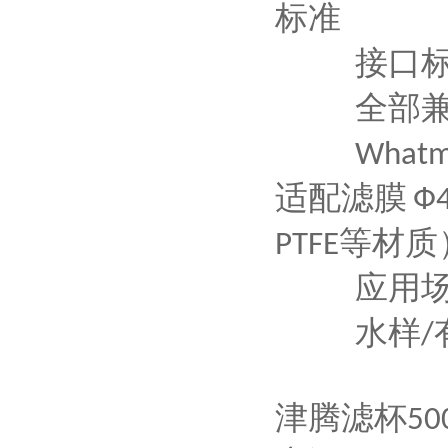
标准
接口
全部
What
适配滤膜
Ф
等材质
PTFE
应用
水样
/
津腾滤杯
50