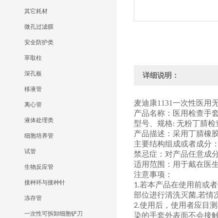
其它耗材
微孔过滤膜
安全防护类
萃取柱
深孔板
详细说明：
移液管
麦迪康
1131
一次性医用
离心管
产品名称
：
医用检查手
液体处理类
型号、规格
无粉丁腈检
:
产品描述
：
采用丁腈橡
细胞培养管
主要结构组成或者成分
试管
禁忌症
：
对产品任意成
适用范围
：
用于戴在医
生物反应管
注意事项
：
接种环与接种针
若本产品在使用前或者
1.
部位进行清洗灭菌
若情
,
冻存管
使用后
，
使用者应目测
2.
一次性可拆卸细胞铲刀
染的手套外表面不会接