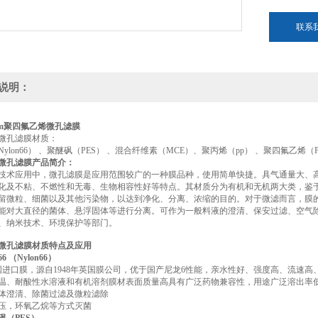
联系
说明：
mm聚四氟乙烯微孔滤膜
微孔滤膜材质：
Nylon66） 、聚醚砜（PES） 、混合纤维素（MCE）、聚丙烯（pp） 、聚四氟乙烯（
微孔滤膜产品简介：
技术应用中，微孔滤膜是应用范围较广的一种膜品种，使用简单快捷。具气通量大、
化及不粘、不燃性和无毒、生物相容性好等特点。其材质分为有机和无机两大类，鉴
留微粒、细菌以及其他污染物，以达到净化、分离、浓缩的目的。对于微滤而言，膜的截
能对大直径的菌体、悬浮固体等进行分离。可作为一般料液的澄清、保安过滤、空气
、纳米技术、环境保护等部门。
微孔滤膜材质
特点及应用
 （Nylon66）
英国进口膜，源自1948年英国膜公司，优于国产尼龙6性能，亲水性好、强度高、流速
温、耐酸性水溶液和有机溶剂膜材表面质量高具有广泛药物兼容性，用途广泛溶出率
体澄清、除菌过滤及微粒滤除
压，环氧乙烷等方式灭菌