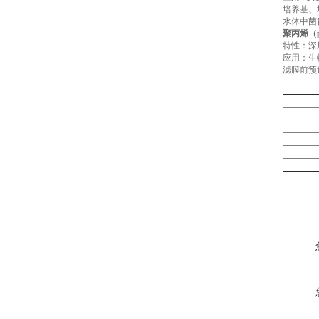
培养基、
水体中菌
聚丙烯（
特性：深
应用：生
滤膜前预