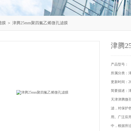
滤膜
＞ 津腾25mm聚四氟乙烯微孔滤膜
津腾2
产品型号：
所属分类：
更新时间：202
简要描述：津
天津津腾微
滤，对保护
用。广泛应
中，根据所