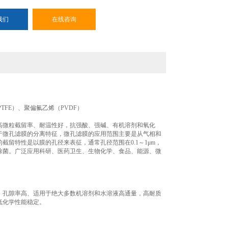
我们
在线咨询
PTFE）、聚偏氟乙烯（PVDF）
高微粒截留率、耐温性好，抗强酸、强碱、有机溶剂和氧化
于微孔滤膜的分离特征，微孔滤膜的应用范围主要是从气相和
留特性是以膜的孔径来表征，通常孔径范围在0.1～1μm，
除菌。广泛应用科研、医药卫生、生物化学、食品、能源、微
高、孔隙率高、适用于绝大多数机溶剂和水溶液高通量，高耐质
低化学性能稳定。