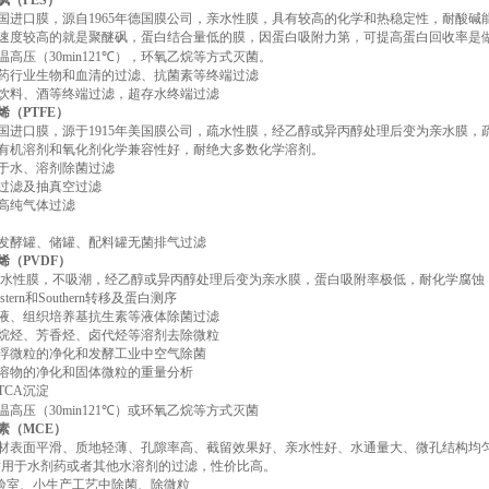
砜（PES）
国进口膜，源自1965年德国膜公司，亲水性膜，具有较高的化学和热稳定性，耐酸碱能
速度较高的就是聚醚砜，蛋白结合量低的膜，因蛋白吸附力第，可提高蛋白回收率是
温高压（30min121℃），环氧乙烷等方式灭菌。
药行业生物和血清的过滤、抗菌素等终端过滤
饮料、酒等终端过滤，超存水终端过滤
烯（PTFE）
国进口膜，源于1915年美国膜公司，疏水性膜，经乙醇或异丙醇处理后变为亲水膜
有机溶剂和氧化剂化学兼容性好，耐绝大多数化学溶剂。
于水、溶剂除菌过滤
过滤及抽真空过滤
高纯气体过滤
发酵罐、储罐、配料罐无菌排气过滤
烯（PVDF）
疏水性膜，不吸潮，经乙醇或异丙醇处理后变为亲水膜，蛋白吸附率极低，耐化学腐蚀
tern和Southern转移及蛋白测序
液、组织培养基抗生素等液体除菌过滤
烷烃、芳香烃、卤代烃等溶剂去除微粒
浮微粒的净化和发酵工业中空气除菌
溶物的净化和固体微粒的重量分析
TCA沉淀
温高压（30min121℃）或环氧乙烷等方式灭菌
素（MCE）
材表面平滑、质地轻薄、孔隙率高、截留效果好、亲水性好、水通量大、微孔结构均匀
仅适用于水剂药或者其他水溶剂的过滤，性价比高。
实验室、小生产工艺中除菌、除微粒