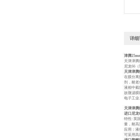
详细
津腾25
天津津腾
尼龙66（
天津津腾
在膜分离
剂，耐老
液相中截
故微滤膜
电子工业
天津津腾
进口尼龙66
特性: 
量，耐高
应用：液
可采用高