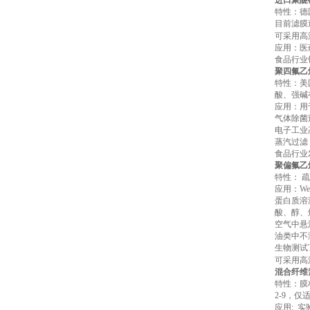
进口聚醚
特性：德
目前滤膜
可采用高
应用：医
食品行业
聚四氟乙
特性：美
酸、强碱
应用：用
气体除菌
电子工业
蒸汽过滤
食品行业
聚偏氟乙
特性： 
应用：Wes
蛋白质溶
酸、醇、
空气中悬
油类中不
生物测试
可采用高
混合纤维
特性：膜
2-9，
应用: 