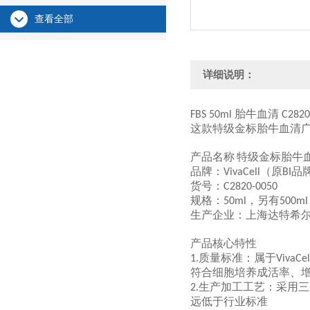
查看全部
详细说明：
胎牛血清
FBS 50ml
C2820
这款特级金标胎牛血清
产品名称
特级金标胎牛
品牌
：
（原
品
VivaCell
BI
货号
：
C2820-0050
规格
：
，另有
‌50ml‌
500ml
生产企业
：
上海达特希
产品核心特性
质量标准
：属于
1.
VivaCel
符合细胞培养成活率、
生产加工工艺
：采用三
2.
远低于行业标准