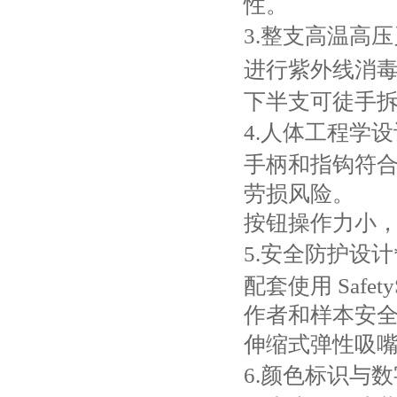
性。
3.整支高温高压灭
进行紫外线消
下半支可徒手
4‌.人体工程学
手柄和指钩符
劳损风险。
按钮操作力小
5‌.安全防护设计*
配套使用 ‌Saf
作者和样本安
伸缩式弹性吸
6‌.颜色标识与