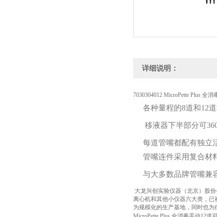
详细说明：
7030304012 MicroPette Plu
各种量程的8道和12
移液器下半部分可36
每道管嘴都配有独立
管嘴连件采用复合材
与大多数品牌管嘴兼
大龙兴创实验仪器（北京）股份
离心机和其他小仪器六大类，已被
为规模化的生产基地，同时也为行
MicroPette Plus
全消毒手动
12
道