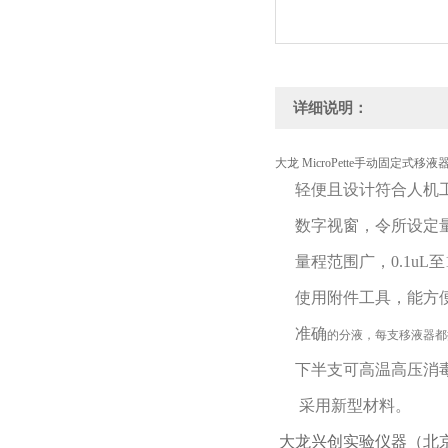
详细说明：
大龙 MicroPette手动固定式移液器5μ
轻便且设计符合人机
数字视窗，令所设定量
量程范围广，0.1uL至
使用附件工具，能方
准确
的分液，每支移液器都按E
下半支可高温高压消
采用新型材料。
大龙兴创实验仪器（北