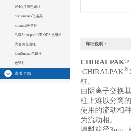
Welch月旭色谱柱
phenomenex飞诺美
kromasil色谱柱
岛津Shim-pack VP-ODS 色谱柱
详细说明：
大赛璐色谱柱
InertSustain色谱柱
®
CHIRALPAK
色谱柱
®
CHIRALPAK
查看全部
柱。
由阴离子交换
柱上难以分离
使用的流动相
为流动相。
填料粒径3μm,