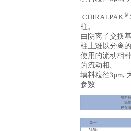
®
CHIRALPAK
柱。
由阴离子交换
柱上难以分离
使用的流动相
为流动相。
填料粒径3μm,
参数
填料
温
保存
货号
51584