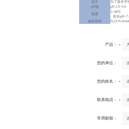
压力
为了延长手
pH值
pH 2.0
5~40℃
温度
若在pH=7
H
O/Acetonit
保存溶剂
2
产品：
您的单位：
您的姓名：
联系电话：
常用邮箱：