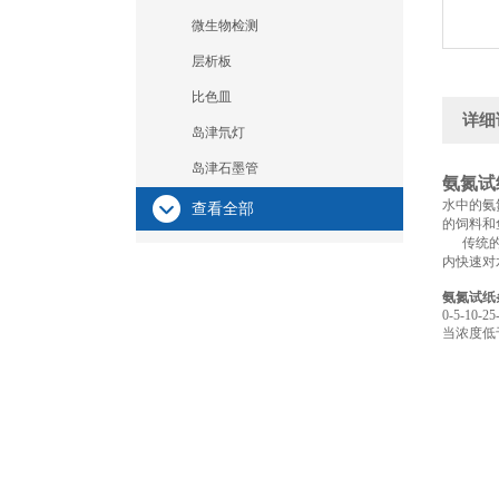
微生物检测
层析板
比色皿
详细
岛津氘灯
岛津石墨管
氨氮试
水中的氨
查看全部
的饲料和
传统的氨
内快速对
氨氮试纸
0-5-10-25
当浓度低于