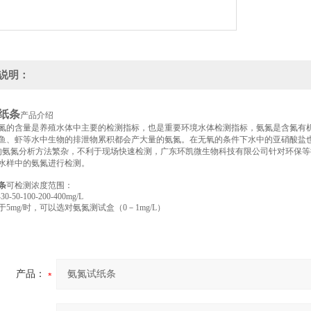
说明：
纸条
产品介绍
氮的含量是养殖水体中主要的检测指标，也是重要环境水体检测指标，氨氮是含氮有
鱼、虾等水中生物的排泄物累积都会产大量的氨氮。在无氧的条件下水中的亚硝酸盐
氮分析方法繁杂，不利于现场快速检测，广东环凯微生物科技有限公司针对环保等
水样中的氨氮进行检测。
条
可检测浓度范围：
-30-50-100-200-400mg/L
5mg/时，可以选对氨氮测试盒（0－1mg/L）
产品：