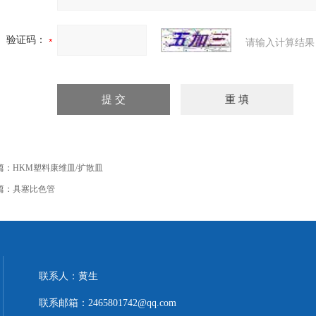
验证码：
请输入计算结果
篇：
HKM塑料康维皿/扩散皿
篇：
具塞比色管
联系人：黄生
联系邮箱：2465801742@qq.com