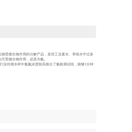
机物受微生物作用的分解产品，某些工业废水、养殖水中过多
也可受微生物作用，还原为氨。
行业待测水样中氨氮浓度较高推出了氨检测试纸，能够1分钟