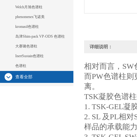
Welch月旭色谱柱
phenomenex飞诺美
kromasil色谱柱
岛津Shim-pack VP-ODS 色谱柱
大赛璐色谱柱
详细说明：
InertSustain色谱柱
相对而言，SW
色谱柱
而PW色谱柱则
查看全部
离。
TSK凝胶色谱
1. TSK-G
2. SL 及P
样品的承载能
3. TSK-G